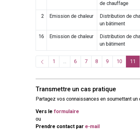
de chauffage
2
Emission de chaleur
Distribution de ch
un bâtiment
16
Emission de chaleur
Distribution de ch
un bâtiment
(c
1
…
6
7
8
9
10
11
Transmettre un cas pratique
Partagez vos connaissances en soumettant un cas
Vers le
formulaire
ou
Prendre contact par
e-mail