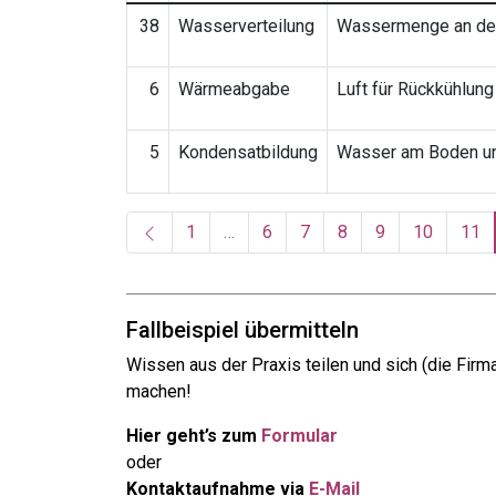
38
Wasserverteilung
Wassermenge an den
6
Wärmeabgabe
Luft für Rückkühlung
5
Kondensatbildung
Wasser am Boden unt
1
…
6
7
8
9
10
11
Fallbeispiel übermitteln
Wissen aus der Praxis teilen und sich (die Fir
machen!
Hier geht’s zum
Formular
oder
Kontaktaufnahme via
E-Mail