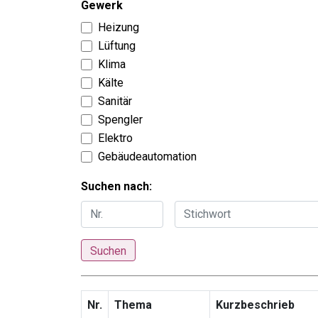
Gewerk
Heizung
Lüftung
Klima
Kälte
Sanitär
Spengler
Elektro
Gebäudeautomation
Suchen nach:
Suchen
Nr.
Thema
Kurzbeschrieb