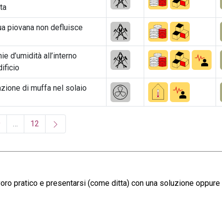
ta
ua piovana non defluisce
e d’umidità all’interno
dificio
zione di muffa nel solaio
9
…
12
ro pratico e presentarsi (come ditta) con una soluzione oppure in