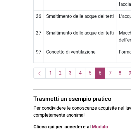
faccia
26
Smaltimento delle acque dei tetti
L’acq
27
Smaltimento delle acque dei tetti
Macchi
dell’e
97
Concetto di ventilazione
Forma
(current)
1
2
3
4
5
6
7
8
Trasmetti un esempio pratico
Per condividere le conoscenze acquisite nel lavo
completamente anonima!
Clicca qui per accedere al
Modulo