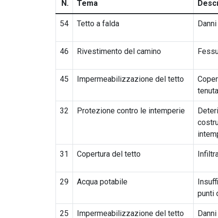
N.
Tema
Descr
54
Tetto a falda
Danni 
46
Rivestimento del camino
Fessu
45
Impermeabilizzazione del tetto
Copert
tenut
32
Protezione contro le intemperie
Deter
costru
intem
31
Copertura del tetto
Infilt
29
Acqua potabile
Insuff
punti 
25
Impermeabilizzazione del tetto
Danni 