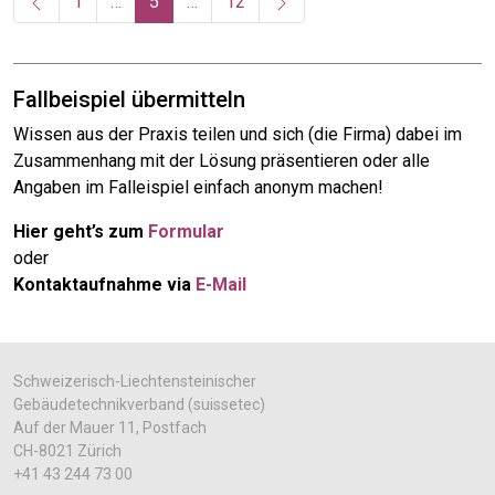
(current)
1
…
5
…
12
Fallbeispiel übermitteln
Wissen aus der Praxis teilen und sich (die Firma) dabei im
Zusammenhang mit der Lösung präsentieren oder alle
Angaben im Falleispiel einfach anonym machen!
Hier geht’s zum
Formular
oder
Kontaktaufnahme via
E-Mail
Schweizerisch-Liechtensteinischer
Gebäudetechnikverband (suissetec)
Auf der Mauer 11, Postfach
CH-8021 Zürich
+41 43 244 73 00